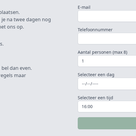
E-mail
plaatsen.
 je na twee dagen nog
et ons op.
Telefoonnummer
s.
Aantal personen (max 8)
 bel dan even.
Selecteer een dag
lregels maar
Selecteer een tijd
Gelieve dit veld leeg te laten